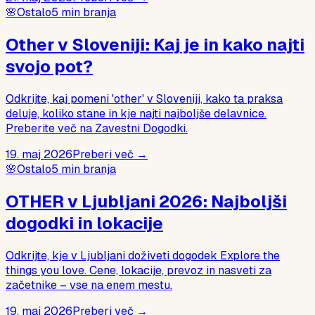
🌸
Ostalo
5
min branja
Other v Sloveniji: Kaj je in kako najti
svojo pot?
Odkrijte, kaj pomeni 'other' v Sloveniji, kako ta praksa
deluje, koliko stane in kje najti najboljše delavnice.
Preberite več na Zavestni Dogodki.
19. maj 2026
Preberi več →
🌸
Ostalo
5
min branja
OTHER v Ljubljani 2026: Najboljši
dogodki in lokacije
Odkrijte, kje v Ljubljani doživeti dogodek Explore the
things you love. Cene, lokacije, prevoz in nasveti za
začetnike – vse na enem mestu.
19. maj 2026
Preberi več →