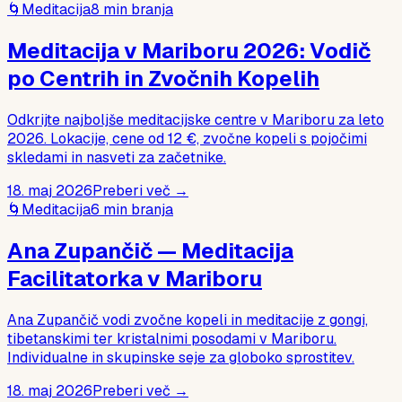
🌀
Meditacija
8
min branja
Meditacija v Mariboru 2026: Vodič
po Centrih in Zvočnih Kopelih
Odkrijte najboljše meditacijske centre v Mariboru za leto
2026. Lokacije, cene od 12 €, zvočne kopeli s pojočimi
skledami in nasveti za začetnike.
18. maj 2026
Preberi več →
🌀
Meditacija
6
min branja
Ana Zupančič — Meditacija
Facilitatorka v Mariboru
Ana Zupančič vodi zvočne kopeli in meditacije z gongi,
tibetanskimi ter kristalnimi posodami v Mariboru.
Individualne in skupinske seje za globoko sprostitev.
18. maj 2026
Preberi več →