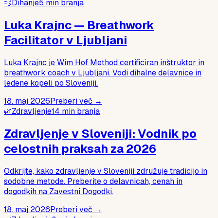
💨
Dihanje
5
min branja
Luka Krajnc — Breathwork
Facilitator v Ljubljani
Luka Krajnc je Wim Hof Method certificiran inštruktor in
breathwork coach v Ljubljani. Vodi dihalne delavnice in
ledene kopeli po Sloveniji.
18. maj 2026
Preberi več →
🌿
Zdravljenje
14
min branja
Zdravljenje v Sloveniji: Vodnik po
celostnih praksah za 2026
Odkrijte, kako zdravljenje v Sloveniji združuje tradicijo in
sodobne metode. Preberite o delavnicah, cenah in
dogodkih na Zavestni Dogodki.
18. maj 2026
Preberi več →