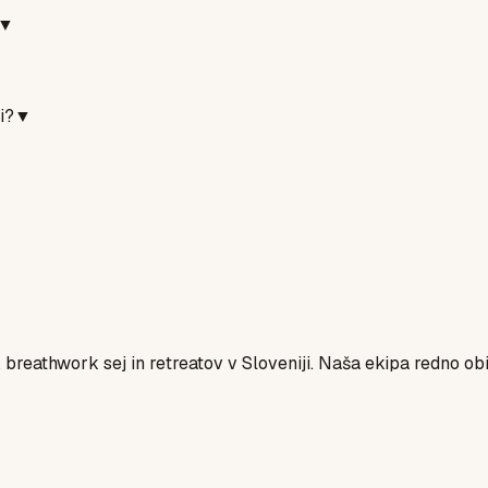
▼
i?
▼
, breathwork sej in retreatov v Sloveniji. Naša ekipa redno o