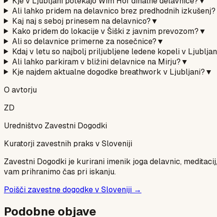
Kje v Ljubljani potekajo Wim Hof dihalne delavnice?
▼
Ali lahko pridem na delavnico brez predhodnih izkušenj?
Kaj naj s seboj prinesem na delavnico?
▼
Kako pridem do lokacije v Šiški z javnim prevozom?
▼
Ali so delavnice primerne za nosečnice?
▼
Kdaj v letu so najbolj priljubljene ledene kopeli v Ljubljan
Ali lahko parkiram v bližini delavnice na Mirju?
▼
Kje najdem aktualne dogodke breathwork v Ljubljani?
▼
O avtorju
ZD
Uredništvo Zavestni Dogodki
Kuratorji zavestnih praks v Sloveniji
Zavestni Dogodki je kurirani imenik joga delavnic, meditacij
vam prihranimo čas pri iskanju.
Poišči zavestne dogodke v Sloveniji →
Podobne objave