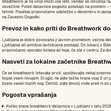
Breathwork je na voljo skozi vse leto, vendar se izkušnja ra
osvežilne. Poleti delavnice pogosto potekajo na prostem – v
tehnik. Posebej priporočamo udeležbo v decembru in januarj
na Zavestni Dogodki.
Prevoz in kako priti do Breathwork d
Ljubljana je dobro povezana z javnim prometom, večina dela
Ljubljana) ali avtobus (avtobusna postaja). Do lokacij v Šiški 
priporočamo uporabo kolesa ali hoje, če ste v centru. Za dog
Nasveti za lokalne začetnike Breathw
Če se breathwork lotevate prvič, upoštevajte nekaj preprost
kopel vsem nivojem. Drugič, ne jejte težke hrane vsaj 2 uri p
boste veseli toplih nog. Četrtič, pijte dovolj vode pred in po
Pogosta vprašanja
Koliko stane breathwork delavnica v Ljubljani v letu 202