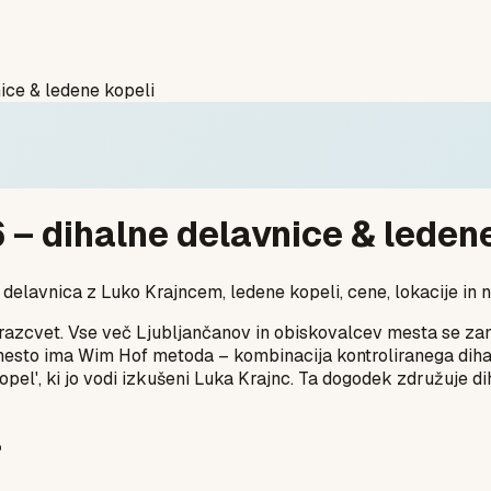
ice & ledene kopeli
 – dihalne delavnice & ledene
delavnica z Luko Krajncem, ledene kopeli, cene, lokacije in n
razcvet. Vse več Ljubljančanov in obiskovalcev mesta se zani
esto ima Wim Hof metoda – kombinacija kontroliranega dihanja
pel', ki jo vodi izkušeni Luka Krajnc. Ta dogodek združuje d
?