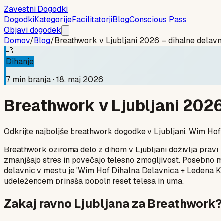
Zavestni Dogodki
Dogodki
Kategorije
Facilitatorji
Blog
Conscious Pass
Objavi dogodek
Domov
/
Blog
/
Breathwork v Ljubljani 2026 – dihalne delavn
💨
Dihanje
7
min branja ·
18. maj 2026
Breathwork v Ljubljani 2026
Odkrijte najboljše breathwork dogodke v Ljubljani. Wim Hof 
Breathwork oziroma delo z dihom v Ljubljani doživlja pravi 
zmanjšajo stres in povečajo telesno zmogljivost. Posebno m
delavnic v mestu je 'Wim Hof Dihalna Delavnica + Ledena Ko
udeležencem prinaša popoln reset telesa in uma.
Zakaj ravno Ljubljana za Breathwork