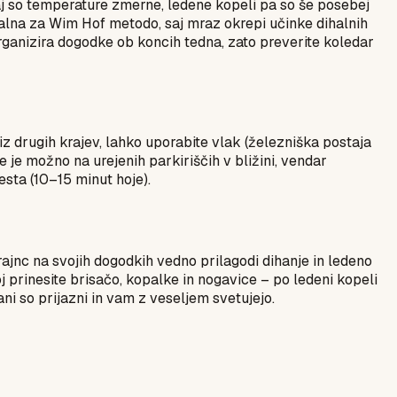
 saj so temperature zmerne, ledene kopeli pa so še posebej
dealna za Wim Hof metodo, saj mraz okrepi učinke dihalnih
ganizira dogodke ob koncih tedna, zato preverite koledar
z drugih krajev, lahko uporabite vlak (železniška postaja
nje je možno na urejenih parkiriščih v bližini, vendar
esta (10–15 minut hoje).
ajnc na svojih dogodkih vedno prilagodi dihanje in ledeno
oj prinesite brisačo, kopalke in nogavice – po ledeni kopeli
čani so prijazni in vam z veseljem svetujejo.