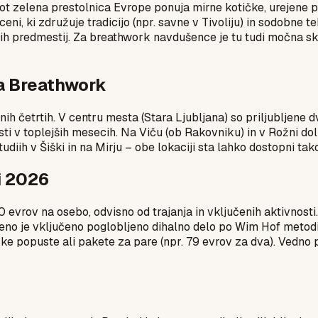
ot zelena prestolnica Evrope ponuja mirne kotičke, urejene pa
ni, ki združuje tradicijo (npr. savne v Tivoliju) in sodobne 
ših predmestij. Za breathwork navdušence je tu tudi močna sku
za Breathwork
ih četrtih. V centru mesta (Stara Ljubljana) so priljubljene
lasti v toplejših mesecih. Na Viču (ob Rakovniku) in v Rožni do
diih v Šiški in na Mirju – obe lokaciji sta lahko dostopni ta
i 2026
0 evrov na osebo, odvisno od trajanja in vključenih aktivnos
eno je vključeno poglobljeno dihalno delo po Wim Hof metodi,
ske popuste ali pakete za pare (npr. 79 evrov za dva). Vedno 