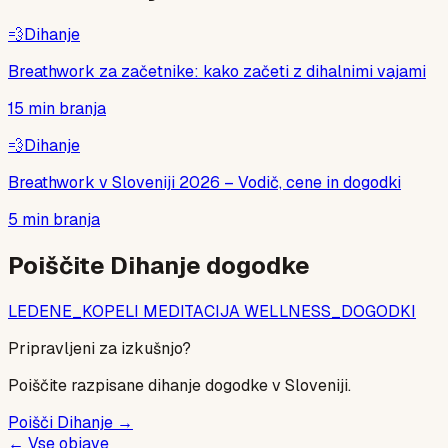
💨
Dihanje
Breathwork za začetnike: kako začeti z dihalnimi vajami
15
min branja
💨
Dihanje
Breathwork v Sloveniji 2026 – Vodič, cene in dogodki
5
min branja
Poiščite
Dihanje
dogodke
LEDENE_KOPELI
MEDITACIJA
WELLNESS_DOGODKI
Pripravljeni za izkušnjo?
Poiščite razpisane
dihanje
dogodke v Sloveniji.
Poišči
Dihanje
→
← Vse objave