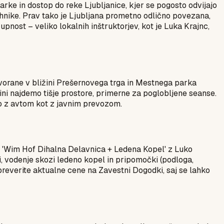
rke in dostop do reke Ljubljanice, kjer se pogosto odvijajo
tehnike. Prav tako je Ljubljana prometno odlično povezana,
pnost – veliko lokalnih inštruktorjev, kot je Luka Krajnc,
 dvorane v bližini Prešernovega trga in Mestnega parka
lini najdemo tišje prostore, primerne za poglobljene seanse.
ko z avtom kot z javnim prevozom.
ti. 'Wim Hof Dihalna Delavnica + Ledena Kopel' z Luko
 vodenje skozi ledeno kopel in pripomočki (podloga,
preverite aktualne cene na Zavestni Dogodki, saj se lahko