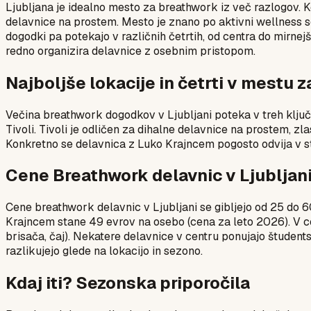
Ljubljana je idealno mesto za breathwork iz več razlogov. K
delavnice na prostem. Mesto je znano po aktivni wellness sce
dogodki pa potekajo v različnih četrtih, od centra do mirnej
redno organizira delavnice z osebnim pristopom.
Najboljše lokacije in četrti v mestu 
Večina breathwork dogodkov v Ljubljani poteka v treh ključn
Tivoli. Tivoli je odličen za dihalne delavnice na prostem, z
Konkretno se delavnica z Luko Krajncem pogosto odvija v stu
Cene Breathwork delavnic v Ljubljan
Cene breathwork delavnic v Ljubljani se gibljejo od 25 do 6
Krajncem stane 49 evrov na osebo (cena za leto 2026). V c
brisača, čaj). Nekatere delavnice v centru ponujajo študent
razlikujejo glede na lokacijo in sezono.
Kdaj iti? Sezonska priporočila