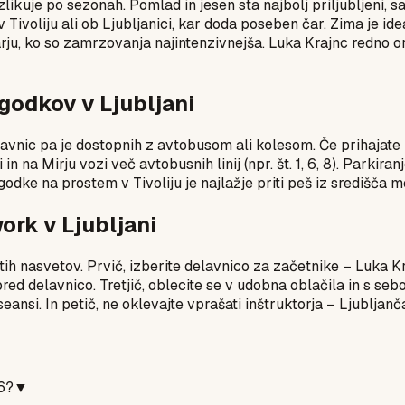
zlikuje po sezonah. Pomlad in jesen sta najbolj priljubljeni,
 Tivoliju ali ob Ljubljanici, kar doda poseben čar. Zima je i
u, ko so zamrzovanja najintenzivnejša. Luka Krajnc redno or
ogodkov v Ljubljani
vnic pa je dostopnih z avtobusom ali kolesom. Če prihajate i
in na Mirju vozi več avtobusnih linij (npr. št. 1, 6, 8). Parkira
odke na prostem v Tivoliju je najlažje priti peš iz središča m
ork v Ljubljani
ih nasvetov. Prvič, izberite delavnico za začetnike – Luka Kr
red delavnico. Tretjič, oblecite se v udobna oblačila in s seb
 seansi. In petič, ne oklevajte vprašati inštruktorja – Ljubljan
6?
▼