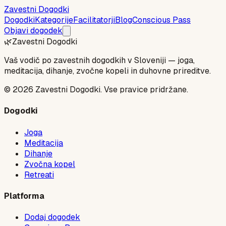
Zavestni Dogodki
Dogodki
Kategorije
Facilitatorji
Blog
Conscious Pass
Objavi dogodek
🌿
Zavestni Dogodki
Vaš vodič po zavestnih dogodkih v Sloveniji — joga,
meditacija, dihanje, zvočne kopeli in duhovne prireditve.
©
2026
Zavestni Dogodki. Vse pravice pridržane.
Dogodki
Joga
Meditacija
Dihanje
Zvočna kopel
Retreati
Platforma
Dodaj dogodek