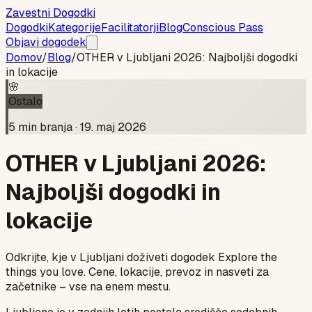
Zavestni Dogodki
Dogodki
Kategorije
Facilitatorji
Blog
Conscious Pass
Objavi dogodek
Domov
/
Blog
/
OTHER v Ljubljani 2026: Najboljši dogodki
in lokacije
🌸
Ostalo
5
min branja ·
19. maj 2026
OTHER v Ljubljani 2026:
Najboljši dogodki in
lokacije
Odkrijte, kje v Ljubljani doživeti dogodek Explore the
things you love. Cene, lokacije, prevoz in nasveti za
začetnike – vse na enem mestu.