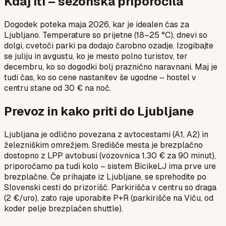
Kdaj iti – sezonska priporočila
Dogodek poteka maja 2026, kar je idealen čas za
Ljubljano. Temperature so prijetne (18–25 °C), dnevi so
dolgi, cvetoči parki pa dodajo čarobno ozadje. Izogibajte
se juliju in avgustu, ko je mesto polno turistov, ter
decembru, ko so dogodki bolj praznično naravnani. Maj je
tudi čas, ko so cene nastanitev še ugodne – hostel v
centru stane od 30 € na noč.
Prevoz in kako priti do Ljubljane
Ljubljana je odlično povezana z avtocestami (A1, A2) in
železniškim omrežjem. Središče mesta je brezplačno
dostopno z LPP avtobusi (vozovnica 1,30 € za 90 minut),
priporočamo pa tudi kolo – sistem BicikeLJ ima prve ure
brezplačne. Če prihajate iz Ljubljane, se sprehodite po
Slovenski cesti do prizorišč. Parkirišča v centru so draga
(2 €/uro), zato raje uporabite P+R (parkirišče na Viču, od
koder pelje brezplačen shuttle).