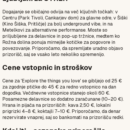
Dogajanje se običajno odvija na več ključnih točkah: v
Centru (Park Tivoli, Cankarjev dom) za glavne odre, v Šiški
(Kino Šiška, Pritličje) za bolj underground vibe, in na
Metelkovi za alternativne performanse. Moste so
priljubljene za delavnice in pop-up tržnice, medtem ko
Rožna dolina ponuja mirnejše kotičke za pogovore in
povezovanje. Priporočamo, da spremljate uradno objavo
prizorišč, saj se vsako leto nekoliko spremenijo.
Cene vstopnic in stroškov
Cene za 'Explore the things you love' se gibljejo od 25 €
za zgodnje ptičke do 45 € za redno vstopnico na dan
dogodka. Večdnevne vstopnice stanejo okoli 60 €.
Posamezne delavnice so dodatno zaračunane (10–20 €).
Hrana in pijača na prizoriščih: kava 2,50 €, lokalni
prigrizki 4–8 €, koktajli 7–10 €. Priporočamo, da denar
rezervirate vnaprej, saj so bankomati na prizorišču redki.