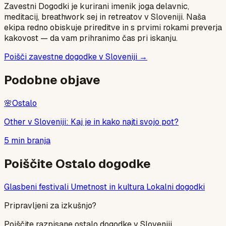
Zavestni Dogodki je kurirani imenik joga delavnic,
meditacij, breathwork sej in retreatov v Sloveniji. Naša
ekipa redno obiskuje prireditve in s prvimi rokami preverja
kakovost — da vam prihranimo čas pri iskanju.
Poišči zavestne dogodke v Sloveniji →
Podobne objave
🌸
Ostalo
Other v Sloveniji: Kaj je in kako najti svojo pot?
5
min branja
Poiščite
Ostalo
dogodke
Glasbeni festivali
Umetnost in kultura
Lokalni dogodki
Pripravljeni za izkušnjo?
Poiščite razpisane
ostalo
dogodke v Sloveniji.