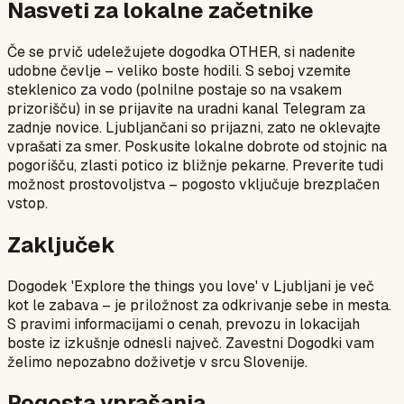
Nasveti za lokalne začetnike
Če se prvič udeležujete dogodka OTHER, si nadenite
udobne čevlje – veliko boste hodili. S seboj vzemite
steklenico za vodo (polnilne postaje so na vsakem
prizorišču) in se prijavite na uradni kanal Telegram za
zadnje novice. Ljubljančani so prijazni, zato ne oklevajte
vprašati za smer. Poskusite lokalne dobrote od stojnic na
pogorišču, zlasti potico iz bližnje pekarne. Preverite tudi
možnost prostovoljstva – pogosto vključuje brezplačen
vstop.
Zaključek
Dogodek 'Explore the things you love' v Ljubljani je več
kot le zabava – je priložnost za odkrivanje sebe in mesta.
S pravimi informacijami o cenah, prevozu in lokacijah
boste iz izkušnje odnesli največ. Zavestni Dogodki vam
želimo nepozabno doživetje v srcu Slovenije.
Pogosta vprašanja