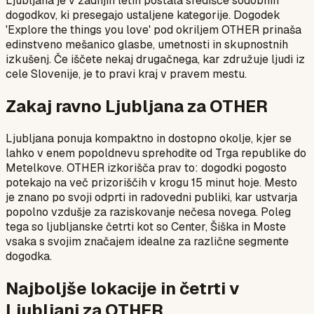
Ljubljana je v zadnjih letih postala središče sodobnih
dogodkov, ki presegajo ustaljene kategorije. Dogodek
'Explore the things you love' pod okriljem OTHER prinaša
edinstveno mešanico glasbe, umetnosti in skupnostnih
izkušenj. Če iščete nekaj drugačnega, kar združuje ljudi iz
cele Slovenije, je to pravi kraj v pravem mestu.
Zakaj ravno Ljubljana za OTHER
Ljubljana ponuja kompaktno in dostopno okolje, kjer se
lahko v enem popoldnevu sprehodite od Trga republike do
Metelkove. OTHER izkorišča prav to: dogodki pogosto
potekajo na več prizoriščih v krogu 15 minut hoje. Mesto
je znano po svoji odprti in radovedni publiki, kar ustvarja
popolno vzdušje za raziskovanje nečesa novega. Poleg
tega so ljubljanske četrti kot so Center, Šiška in Moste
vsaka s svojim značajem idealne za različne segmente
dogodka.
Najboljše lokacije in četrti v
Ljubljani za OTHER