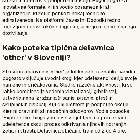
strasti in talentov v podpornem okolju. Pogosto gre za
inovativne formate, ki jih vodijo posamezniki ali
organizacije, ki želijo ponuditi nekaj resnično
edinstvenega. Na platformi Zavestni Dogodki redno
objavljamo prav takšne dogodke, ki širijo meje običajnega
doživljanja.
Kako poteka tipična delavnica
'other' v Sloveniji?
Struktura delavnice 'other' je lahko zelo raznolika, vendar
pogosto vključuje uvodni krog, kjer udeleženci delijo svoje
namene in pričakovanja. Sledijo različne aktivnosti, ki so
lahko kombinacija vodenih vizualizacij, gibnih vaj,
ustvarjalnega izražanja (risanje, pisanje, ples) in
skupinskih diskusij. Ključni element je podporno okolje,
kjer ni pravilnih ali napačnih odgovorov. Vodja dogodka
'Explore the things you love' v Ljubljani na primer vodi
udeležence skozi proces odkrivanja njihovih notranjih
želja in strasti. Delavnica običajno traja od 2 do 4 ure.