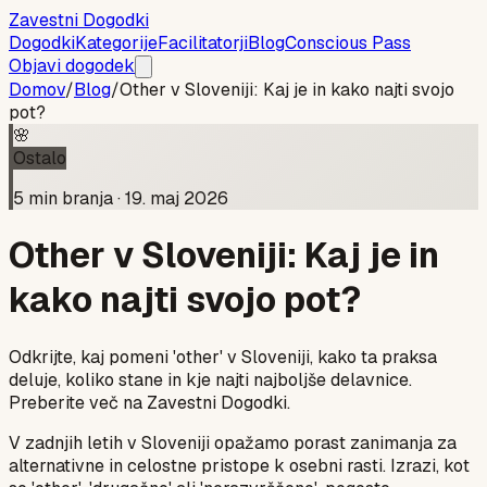
Zavestni Dogodki
Dogodki
Kategorije
Facilitatorji
Blog
Conscious Pass
Objavi dogodek
Domov
/
Blog
/
Other v Sloveniji: Kaj je in kako najti svojo
pot?
🌸
Ostalo
5
min branja ·
19. maj 2026
Other v Sloveniji: Kaj je in
kako najti svojo pot?
Odkrijte, kaj pomeni 'other' v Sloveniji, kako ta praksa
deluje, koliko stane in kje najti najboljše delavnice.
Preberite več na Zavestni Dogodki.
V zadnjih letih v Sloveniji opažamo porast zanimanja za
alternativne in celostne pristope k osebni rasti. Izrazi, kot