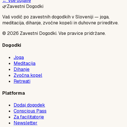
← Vse objave
🌿
Zavestni Dogodki
Vaš vodič po zavestnih dogodkih v Sloveniji — joga,
meditacija, dihanje, zvočne kopeli in duhovne prireditve.
©
2026
Zavestni Dogodki. Vse pravice pridržane.
Dogodki
Joga
Meditacija
Dihanje
Zvočna kopel
Retreati
Platforma
Dodaj dogodek
Conscious Pass
Za facilitatorje
Newsletter