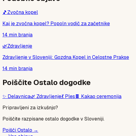
🎵
Zvočna kopel
Kaj je zvočna kopel? Popoln vodič za začetnike
14
min branja
🌿
Zdravljenje
Zdravljenje v Sloveniji: Gozdna Kopel in Celostne Prakse
14
min branja
Poiščite
Ostalo
dogodke
✨
Delavnica
🌿
Zdravljenje
💃
Ples
🍫
Kakao ceremonija
Pripravljeni za izkušnjo?
Poiščite razpisane
ostalo
dogodke v Sloveniji.
Poišči
Ostalo
→