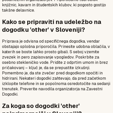
knjižnic, kavarn in študentskih klubov, ki pogosto gostijo
takšne delavnice.
Kako se pripraviti na udeležbo na
dogodku 'other' v Sloveniji?
Priprava je odvisna od specifičnega dogodka, vendar
obstajajo splošna priporočila. Prinesite udobna oblačila, v
katerih se boste lahko prosto gibali. S seboj vzemite
zvezek in pero zapisovanje vpogledov. Poskrbite za
osebno stekleničko vode. Pridite z odprtim umom in brez
pričakovanj – ključ je, da se prepustite izkušnji.
Pomembno je, da ste zvečer pred dogodkom spočiti in
hidrirani. Nekateri dogodki zahtevajo, da pred začetkom
izklopite telefone in se popolnoma osredotočite na sedanji
trenutek. Preverite navodila organizatorja na Zavestni
Dogodki.
Za koga so dogodki 'other'