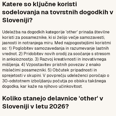
Katere so ključne koristi
sodelovanja na tovrstnih dogodkih v
Sloveniji?
Udeležba na dogodkih kategorije 'other' prinaša številne
koristi za posameznike, ki si želijo večje samozavesti,
jasnosti in notranjega miru. Med najpogostejšimi koristmi
so: 1) Poglobitev samozavedanja in razumevanje lastnih
vrednot. 2) Pridobitev novih orodij za soočanje s stresom
in anksioznostjo. 3) Razvoj kreativnosti in inovativnega
mišljenja. 4) Vzpostavitev pristnih povezav z enako
mislečimi posamezniki. 5) Občutek pripadnosti in
sprejetosti v skupini. V povprečju udeleženci poročajo o
30-odstotnem izboljšanju počutja po obisku takšnega
dogodka, kar kaže na njihovo učinkovitost.
Koliko stanejo delavnice 'other' v
Sloveniji v letu 2026?