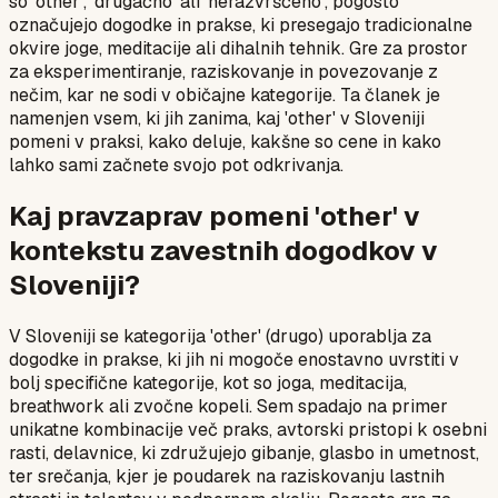
so 'other', 'drugačno' ali 'nerazvrščeno', pogosto
označujejo dogodke in prakse, ki presegajo tradicionalne
okvire joge, meditacije ali dihalnih tehnik. Gre za prostor
za eksperimentiranje, raziskovanje in povezovanje z
nečim, kar ne sodi v običajne kategorije. Ta članek je
namenjen vsem, ki jih zanima, kaj 'other' v Sloveniji
pomeni v praksi, kako deluje, kakšne so cene in kako
lahko sami začnete svojo pot odkrivanja.
Kaj pravzaprav pomeni 'other' v
kontekstu zavestnih dogodkov v
Sloveniji?
V Sloveniji se kategorija 'other' (drugo) uporablja za
dogodke in prakse, ki jih ni mogoče enostavno uvrstiti v
bolj specifične kategorije, kot so joga, meditacija,
breathwork ali zvočne kopeli. Sem spadajo na primer
unikatne kombinacije več praks, avtorski pristopi k osebni
rasti, delavnice, ki združujejo gibanje, glasbo in umetnost,
ter srečanja, kjer je poudarek na raziskovanju lastnih