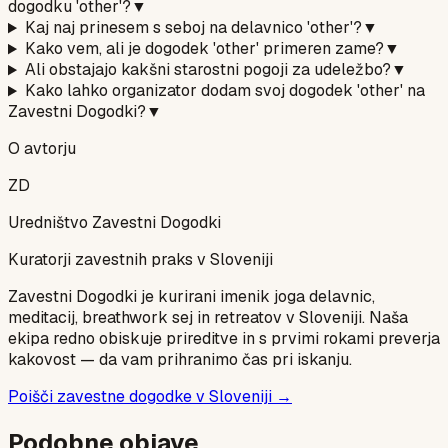
dogodku 'other'?
▼
Kaj naj prinesem s seboj na delavnico 'other'?
▼
Kako vem, ali je dogodek 'other' primeren zame?
▼
Ali obstajajo kakšni starostni pogoji za udeležbo?
▼
Kako lahko organizator dodam svoj dogodek 'other' na
Zavestni Dogodki?
▼
O avtorju
ZD
Uredništvo Zavestni Dogodki
Kuratorji zavestnih praks v Sloveniji
Zavestni Dogodki je kurirani imenik joga delavnic,
meditacij, breathwork sej in retreatov v Sloveniji. Naša
ekipa redno obiskuje prireditve in s prvimi rokami preverja
kakovost — da vam prihranimo čas pri iskanju.
Poišči zavestne dogodke v Sloveniji →
Podobne objave