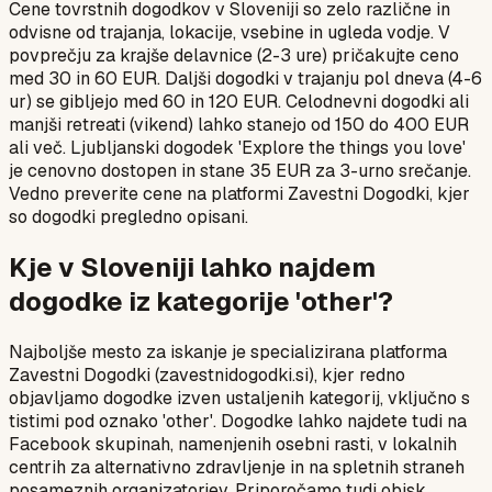
Cene tovrstnih dogodkov v Sloveniji so zelo različne in
odvisne od trajanja, lokacije, vsebine in ugleda vodje. V
povprečju za krajše delavnice (2-3 ure) pričakujte ceno
med 30 in 60 EUR. Daljši dogodki v trajanju pol dneva (4-6
ur) se gibljejo med 60 in 120 EUR. Celodnevni dogodki ali
manjši retreati (vikend) lahko stanejo od 150 do 400 EUR
ali več. Ljubljanski dogodek 'Explore the things you love'
je cenovno dostopen in stane 35 EUR za 3-urno srečanje.
Vedno preverite cene na platformi Zavestni Dogodki, kjer
so dogodki pregledno opisani.
Kje v Sloveniji lahko najdem
dogodke iz kategorije 'other'?
Najboljše mesto za iskanje je specializirana platforma
Zavestni Dogodki (zavestnidogodki.si), kjer redno
objavljamo dogodke izven ustaljenih kategorij, vključno s
tistimi pod oznako 'other'. Dogodke lahko najdete tudi na
Facebook skupinah, namenjenih osebni rasti, v lokalnih
centrih za alternativno zdravljenje in na spletnih straneh
posameznih organizatorjev. Priporočamo tudi obisk