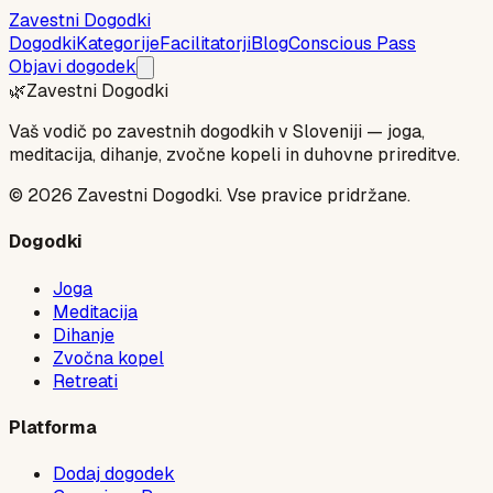
Zavestni Dogodki
Dogodki
Kategorije
Facilitatorji
Blog
Conscious Pass
Objavi dogodek
🌿
Zavestni Dogodki
Vaš vodič po zavestnih dogodkih v Sloveniji — joga,
meditacija, dihanje, zvočne kopeli in duhovne prireditve.
©
2026
Zavestni Dogodki. Vse pravice pridržane.
Dogodki
Joga
Meditacija
Dihanje
Zvočna kopel
Retreati
Platforma
Dodaj dogodek