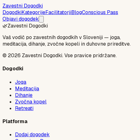
Zavestni Dogodki
Dogodki
Kategorije
Facilitatorji
Blog
Conscious Pass
Objavi dogodek
🌿
Zavestni Dogodki
Vaš vodič po zavestnih dogodkih v Sloveniji — joga,
meditacija, dihanje, zvočne kopeli in duhovne prireditve.
©
2026
Zavestni Dogodki. Vse pravice pridržane.
Dogodki
Joga
Meditacija
Dihanje
Zvočna kopel
Retreati
Platforma
Dodaj dogodek