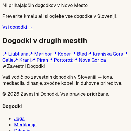
Ni prihajajočih dogodkov v
Novo Mesto
.
Preverite kmalu ali si oglejte vse dogodke v Sloveniji.
Vsi dogodki →
Dogodki v drugih mestih
📍
Ljubljana
📍
Maribor
📍
Koper
📍
Bled
📍
Kranjska Gora
📍
Celje
📍
Kranj
📍
Piran
📍
Portorož
📍
Nova Gorica
🌿
Zavestni Dogodki
Vaš vodič po zavestnih dogodkih v Sloveniji — joga,
meditacija, dihanje, zvočne kopeli in duhovne prireditve.
©
2026
Zavestni Dogodki. Vse pravice pridržane.
Dogodki
Joga
Meditacija
Dihanje