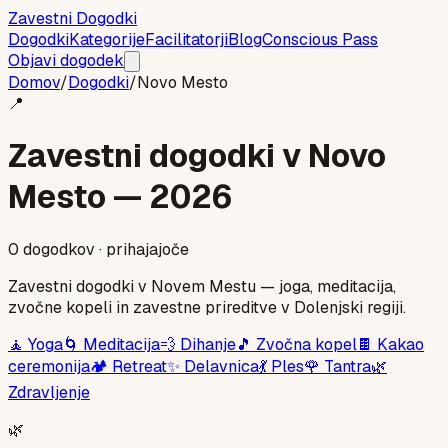
Zavestni Dogodki
Dogodki
Kategorije
Facilitatorji
Blog
Conscious Pass
Objavi dogodek
Domov
/
Dogodki
/
Novo Mesto
📍
Zavestni dogodki v
Novo
Mesto
— 2026
0
dogodkov
· prihajajoče
Zavestni dogodki v Novem Mestu — joga, meditacija,
zvočne kopeli in zavestne prireditve v Dolenjski regiji.
🧘
Yoga
🌀
Meditacija
💨
Dihanje
🎵
Zvočna kopel
🍫
Kakao
ceremonija
🏕️
Retreat
✨
Delavnica
💃
Ples
🌹
Tantra
🌿
Zdravljenje
🌿