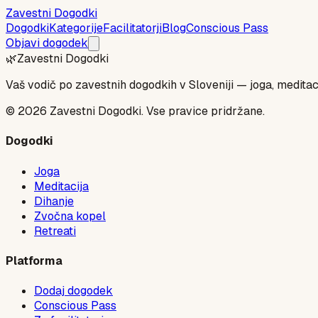
Zavestni Dogodki
Dogodki
Kategorije
Facilitatorji
Blog
Conscious Pass
Objavi dogodek
🌿
Zavestni Dogodki
Vaš vodič po zavestnih dogodkih v Sloveniji — joga, meditaci
©
2026
Zavestni Dogodki. Vse pravice pridržane.
Dogodki
Joga
Meditacija
Dihanje
Zvočna kopel
Retreati
Platforma
Dodaj dogodek
Conscious Pass