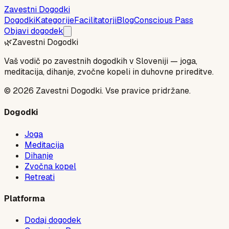
Zavestni Dogodki
Dogodki
Kategorije
Facilitatorji
Blog
Conscious Pass
Objavi dogodek
🌿
Zavestni Dogodki
Vaš vodič po zavestnih dogodkih v Sloveniji — joga,
meditacija, dihanje, zvočne kopeli in duhovne prireditve.
©
2026
Zavestni Dogodki. Vse pravice pridržane.
Dogodki
Joga
Meditacija
Dihanje
Zvočna kopel
Retreati
Platforma
Dodaj dogodek