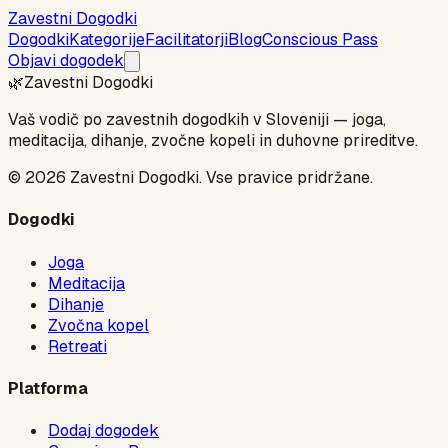
Zavestni Dogodki
Dogodki
Kategorije
Facilitatorji
Blog
Conscious Pass
Objavi dogodek
🌿
Zavestni Dogodki
Vaš vodič po zavestnih dogodkih v Sloveniji — joga,
meditacija, dihanje, zvočne kopeli in duhovne prireditve.
©
2026
Zavestni Dogodki. Vse pravice pridržane.
Dogodki
Joga
Meditacija
Dihanje
Zvočna kopel
Retreati
Platforma
Dodaj dogodek