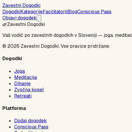
Zavestni Dogodki
Dogodki
Kategorije
Facilitatorji
Blog
Conscious Pass
Objavi dogodek
🌿
Zavestni Dogodki
Vaš vodič po zavestnih dogodkih v Sloveniji — joga, meditaci
©
2026
Zavestni Dogodki. Vse pravice pridržane.
Dogodki
Joga
Meditacija
Dihanje
Zvočna kopel
Retreati
Platforma
Dodaj dogodek
Conscious Pass