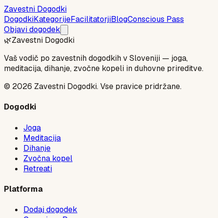
Zavestni Dogodki
Dogodki
Kategorije
Facilitatorji
Blog
Conscious Pass
Objavi dogodek
🌿
Zavestni Dogodki
Vaš vodič po zavestnih dogodkih v Sloveniji — joga,
meditacija, dihanje, zvočne kopeli in duhovne prireditve.
©
2026
Zavestni Dogodki. Vse pravice pridržane.
Dogodki
Joga
Meditacija
Dihanje
Zvočna kopel
Retreati
Platforma
Dodaj dogodek